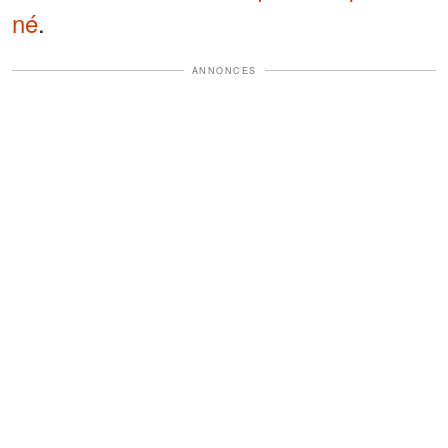
né
.
ANNONCES