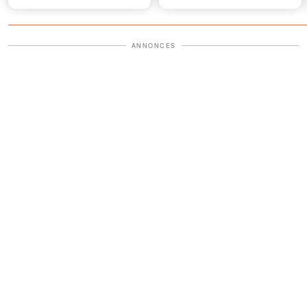
vous la remettre uniquement
si vous épousiez Paul »
ANNONCES