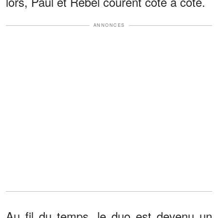
lors, Paul et Rebel courent côte à côte.
ANNONCES
Au fil du temps, le duo est devenu un