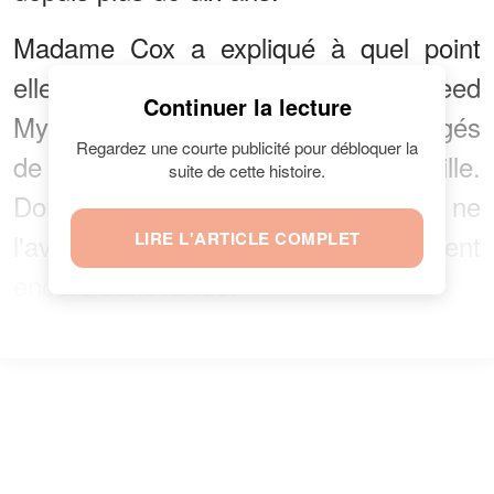
Madame Cox a expliqué à quel point
elle et tout le personnel du temple Feed
Continuer la lecture
My Sheep étaient heureux et soulagés
Regardez une courte publicité pour débloquer la
de voir Donald retrouver sa famille.
suite de cette histoire.
Donald a déclaré que si son cousin ne
l'avait pas trouvé, il serait probablement
LIRE L'ARTICLE COMPLET
encore dans la rue.