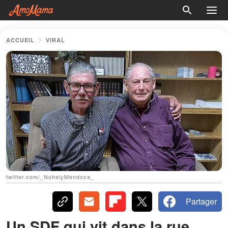
ACCUEIL
VIRAL
twitter.com/_NohelyMendoza_
Partager
Un SDF qui vit dans la rue