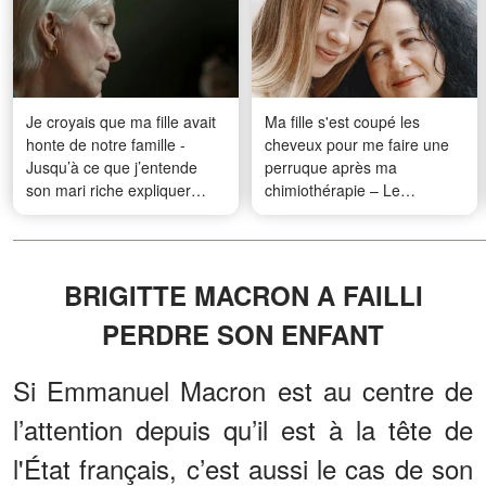
Je croyais que ma fille avait
Ma fille s'est coupé les
honte de notre famille -
cheveux pour me faire une
Jusqu’à ce que j’entende
perruque après ma
son mari riche expliquer
chimiothérapie – Le
pourquoi je n’avais jamais
lendemain, son professeur
été invitée chez eux
m'a appelée pour me dire : «
Il faut que vous veniez tout
de suite à l'école – la police
BRIGITTE MACRON A FAILLI
est là et la cherche »
PERDRE SON ENFANT
Si Emmanuel Macron est au centre de
l’attention depuis qu’il est à la tête de
l'État français, c’est aussi le cas de son