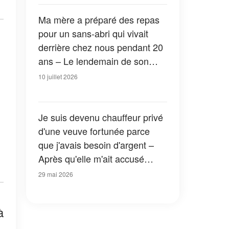
Ma mère a préparé des repas
pour un sans-abri qui vivait
derrière chez nous pendant 20
ans – Le lendemain de son
décès, il m'a pris les mains et
10 juillet 2026
m'a dit quelque chose qui a
changé ma vie
Je suis devenu chauffeur privé
d'une veuve fortunée parce
que j'avais besoin d'argent –
Après qu'elle m'ait accusé
d'avoir volé sa broche en
29 mai 2026
diamants, j'ai trouvé un mot
caché dans la voiture et je suis
à
resté bouche bée