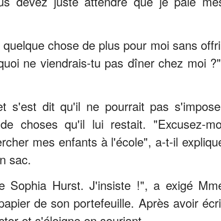
us devez juste attendre que je paie me
e quelque chose de plus pour moi sans offri
uoi ne viendrais-tu pas dîner chez moi ?"
 s'est dit qu'il ne pourrait pas s'impose
e choses qu'il lui restait. "Excusez-mo
cher mes enfants à l'école", a-t-il expliqu
n sac.
e Sophia Hurst. J'insiste !", a exigé Mm
apier de son portefeuille. Après avoir écri
tor et s'éloigne en souriant.