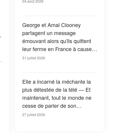
04 août 2026
George et Amal Clooney
partagent un message
e
émouvant alors qu'ils quittent
leur ferme en France à cause
des feux de forêt — Tous les
31 juillet 2026
détails
Elle a incarné la méchante la
plus détestée de la télé — Et
maintenant, tout le monde ne
cesse de parler de son
apparition dans la nouvelle
27 juillet 2026
version de « La Petite Maison
dans la prairie » — Photos