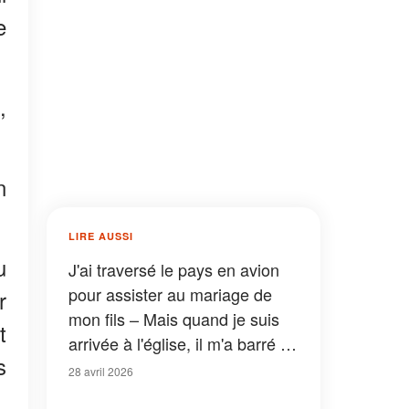
e
,
n
LIRE AUSSI
u
J'ai traversé le pays en avion
pour assister au mariage de
r
mon fils – Mais quand je suis
t
arrivée à l'église, il m'a barré le
s
passage et m'a dit : « Maman,
28 avril 2026
tu ne peux pas rester »