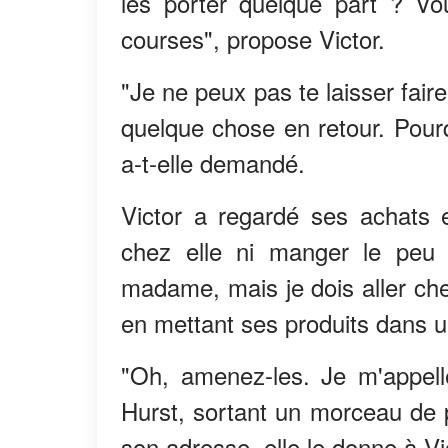
les porter quelque part ? Vo
courses", propose Victor.
"Je ne peux pas te laisser fair
quelque chose en retour. Pourq
a-t-elle demandé.
Victor a regardé ses achats et
chez elle ni manger le peu d
madame, mais je dois aller cher
en mettant ses produits dans u
"Oh, amenez-les. Je m'appell
Hurst, sortant un morceau de p
son adresse, elle le donne à Vic