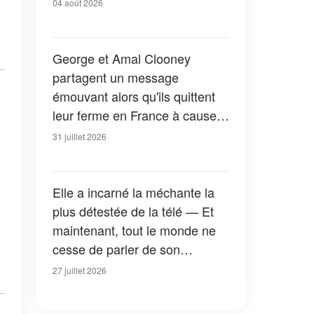
04 août 2026
George et Amal Clooney
partagent un message
émouvant alors qu'ils quittent
leur ferme en France à cause
des feux de forêt — Tous les
31 juillet 2026
détails
Elle a incarné la méchante la
plus détestée de la télé — Et
maintenant, tout le monde ne
cesse de parler de son
apparition dans la nouvelle
27 juillet 2026
version de « La Petite Maison
dans la prairie » — Photos