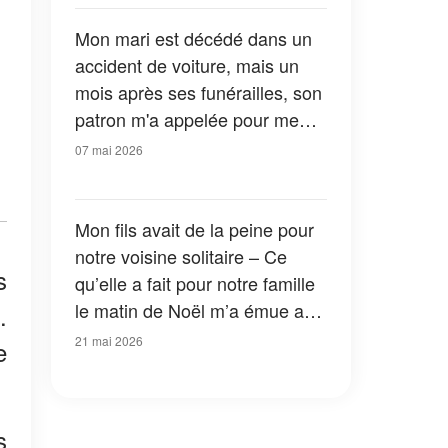
Mon mari est décédé dans un
accident de voiture, mais un
mois après ses funérailles, son
patron m'a appelée pour me
dire : « Il vous a laissé un
07 mai 2026
dossier. Il faut que vous le
consultiez avant les autorités. »
Mon fils avait de la peine pour
notre voisine solitaire – Ce
s
qu’elle a fait pour notre famille
le matin de Noël m’a émue aux
.
larmes
21 mai 2026
e
s