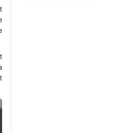
t
e
e
t
a
t