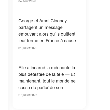
04 août 2026
George et Amal Clooney
partagent un message
émouvant alors qu'ils quittent
leur ferme en France à cause
des feux de forêt — Tous les
31 juillet 2026
détails
Elle a incarné la méchante la
plus détestée de la télé — Et
maintenant, tout le monde ne
cesse de parler de son
apparition dans la nouvelle
27 juillet 2026
version de « La Petite Maison
dans la prairie » — Photos