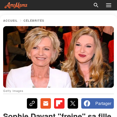
ACCUEIL
CÉLÉBRITÉS
Getty Images
Partager
Sophie Davant "freine" sa fille