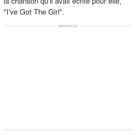
la chanson qu'il avait écrite pour elle,
"I've Got The Girl".
ANNONCES