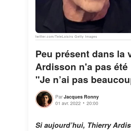
twitter.com/TeleLoisirs Getty Images
Peu présent dans la v
Ardisson n'a pas été i
"Je n’ai pas beauco
Par
Jacques Ronny
01 avr. 2022
20:00
Si aujourd’hui, Thierry Ardis