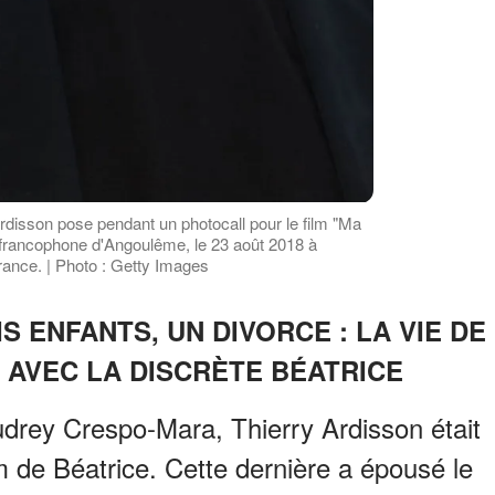
rdisson pose pendant un photocall pour le film "Ma
ilm francophone d'Angoulême, le 23 août 2018 à
rance. | Photo : Getty Images
S ENFANTS, UN DIVORCE : LA VIE DE
 AVEC LA DISCRÈTE BÉATRICE
udrey Crespo-Mara, Thierry Ardisson était
e Béatrice. Cette dernière a épousé le