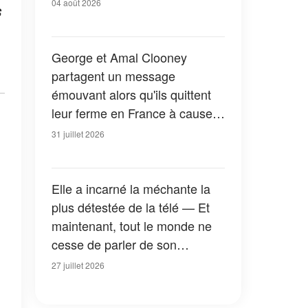
04 août 2026
s
George et Amal Clooney
partagent un message
émouvant alors qu'ils quittent
leur ferme en France à cause
des feux de forêt — Tous les
31 juillet 2026
détails
Elle a incarné la méchante la
plus détestée de la télé — Et
maintenant, tout le monde ne
cesse de parler de son
apparition dans la nouvelle
27 juillet 2026
version de « La Petite Maison
dans la prairie » — Photos