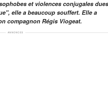
ssophobes et violences conjugales due
e", elle a beaucoup souffert. Elle a
 son compagnon Régis Viogeat.
ANNONCES