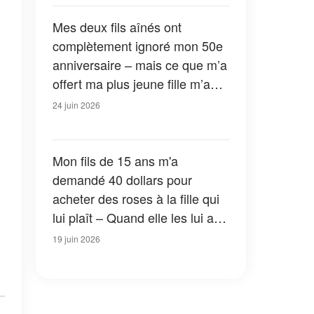
vu, elle a murmuré : « C'est
impossible ! »
Mes deux fils aînés ont
complètement ignoré mon 50e
anniversaire – mais ce que m’a
offert ma plus jeune fille m’a
bouleversée
24 juin 2026
Mon fils de 15 ans m'a
demandé 40 dollars pour
acheter des roses à la fille qui
lui plaît – Quand elle les lui a
jetées à la figure, ses 12 mots
19 juin 2026
m'ont glacé le sang