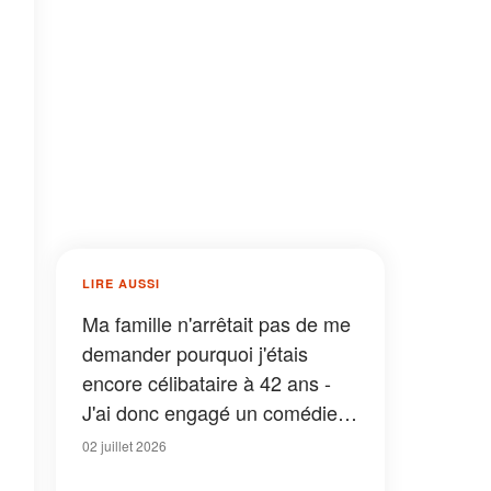
LIRE AUSSI
Ma famille n'arrêtait pas de me
demander pourquoi j'étais
encore célibataire à 42 ans -
J'ai donc engagé un comédien
pour jouer le rôle de mon
02 juillet 2026
fiancé, mais quand ma mère l'a