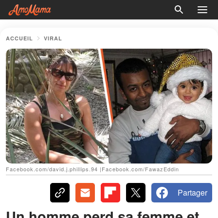
ACCUEIL
VIRAL
Facebook.com/david.j.phillips.94 |Facebook.com/FawazEddin
Partager
Un homme perd sa femme et