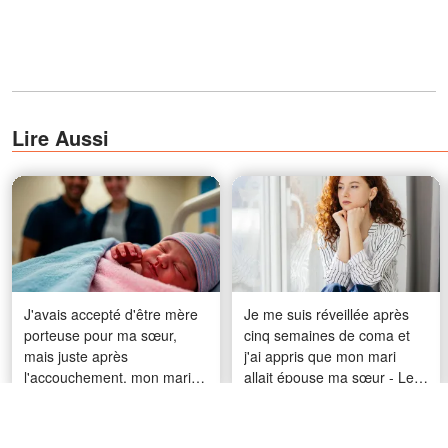
Lire Aussi
J'avais accepté d'être mère
Je me suis réveillée après
porteuse pour ma sœur,
cinq semaines de coma et
mais juste après
j'ai appris que mon mari
l'accouchement, mon mari
allait épouse ma sœur - Le
m'a prise à part et m'a dit : «
jour de leur mariage, ma
S'il te plaît, ne lui donne pas
cousine m'a appelée pour
encore le bébé. »
me dire : « Viens tout de