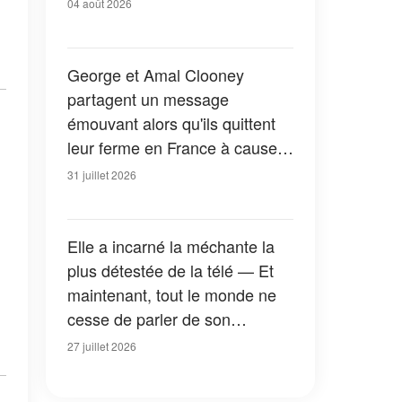
04 août 2026
George et Amal Clooney
partagent un message
émouvant alors qu'ils quittent
leur ferme en France à cause
des feux de forêt — Tous les
31 juillet 2026
détails
Elle a incarné la méchante la
plus détestée de la télé — Et
maintenant, tout le monde ne
cesse de parler de son
apparition dans la nouvelle
27 juillet 2026
version de « La Petite Maison
dans la prairie » — Photos