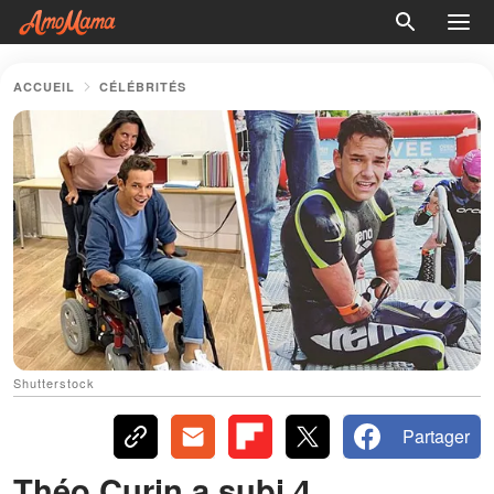
ACCUEIL
CÉLÉBRITÉS
Shutterstock
Partager
Théo Curin a subi 4