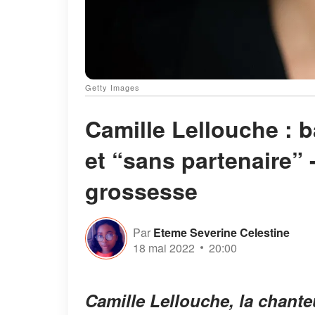
Getty Images
Camille Lellouche : b
et “sans partenaire” 
grossesse
Par
Eteme Severine Celestine
18 mai 2022
20:00
Camille Lellouche, la chant