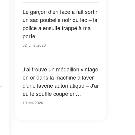
Le garçon d’en face a fait sortir
un sac poubelle noir du lac – la
police a ensuite frappé à ma
porte
02 juillet 2026
J'ai trouvé un médaillon vintage
en or dans la machine à laver
d'une laverie automatique – J'ai
eu le souffle coupé en
découvrant ma photo d'enfance
19 mai 2026
à l'intérieur, même si je suis
orpheline