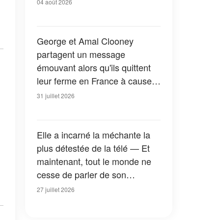
04 août 2026
George et Amal Clooney
partagent un message
émouvant alors qu'ils quittent
leur ferme en France à cause
des feux de forêt — Tous les
31 juillet 2026
détails
Elle a incarné la méchante la
plus détestée de la télé — Et
maintenant, tout le monde ne
cesse de parler de son
apparition dans la nouvelle
27 juillet 2026
version de « La Petite Maison
dans la prairie » — Photos