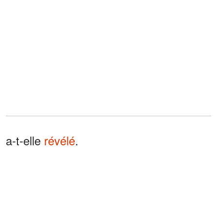
a-t-elle
révélé
.