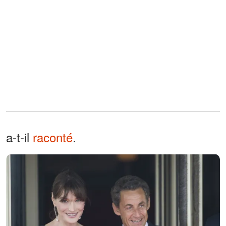
a-t-il
raconté
.