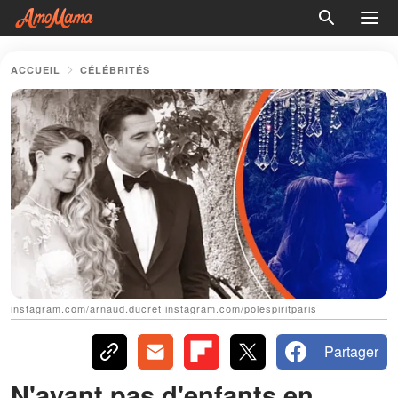
ACCUEIL
CÉLÉBRITÉS
instagram.com/arnaud.ducret instagram.com/polespiritparis
Partager
N'ayant pas d'enfants en