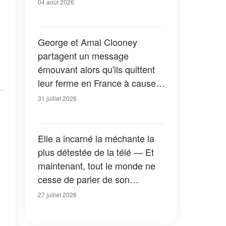
04 août 2026
George et Amal Clooney
partagent un message
émouvant alors qu'ils quittent
leur ferme en France à cause
des feux de forêt — Tous les
31 juillet 2026
détails
Elle a incarné la méchante la
plus détestée de la télé — Et
maintenant, tout le monde ne
cesse de parler de son
apparition dans la nouvelle
27 juillet 2026
version de « La Petite Maison
dans la prairie » — Photos