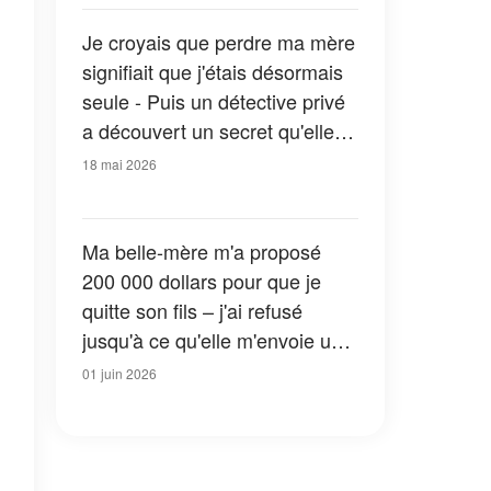
Je croyais que perdre ma mère
signifiait que j'étais désormais
seule - Puis un détective privé
a découvert un secret qu'elle
m'avait caché toute ma vie
18 mai 2026
Ma belle-mère m'a proposé
200 000 dollars pour que je
quitte son fils – j'ai refusé
jusqu'à ce qu'elle m'envoie une
photo qui a tout changé
01 juin 2026