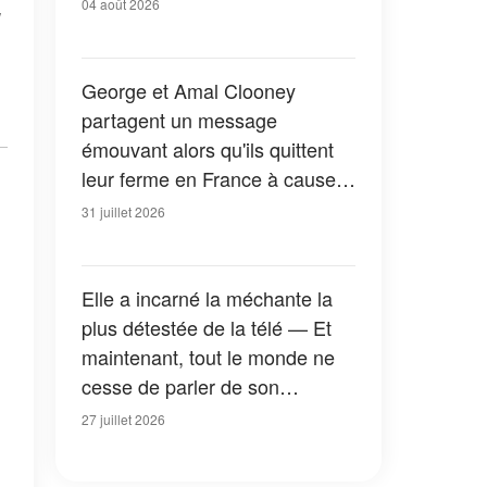
04 août 2026
George et Amal Clooney
partagent un message
émouvant alors qu'ils quittent
leur ferme en France à cause
des feux de forêt — Tous les
31 juillet 2026
détails
Elle a incarné la méchante la
plus détestée de la télé — Et
maintenant, tout le monde ne
cesse de parler de son
apparition dans la nouvelle
27 juillet 2026
version de « La Petite Maison
dans la prairie » — Photos