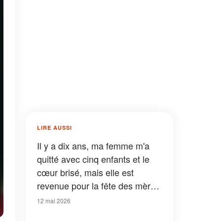
LIRE AUSSI
Il y a dix ans, ma femme m'a
quitté avec cinq enfants et le
cœur brisé, mais elle est
revenue pour la fête des mères
- Ce que ma fille aînée a fait a
12 mai 2026
laissé tout le monde bouche