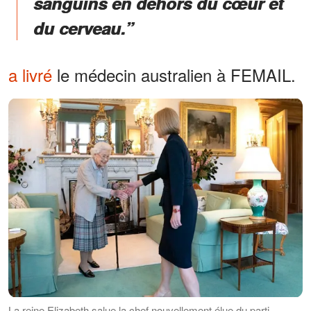
sanguins en dehors du cœur et
du cerveau.”
a livré
le médecin australien à FEMAIL.
La reine Elizabeth salue la chef nouvellement élue du parti