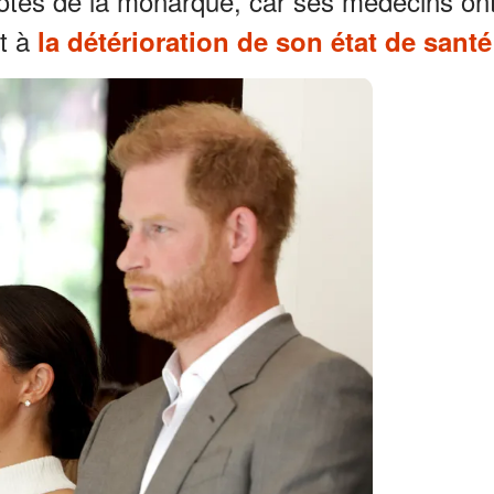
ôtés de la monarque, car ses médecins on
nt à
la détérioration de son état de santé