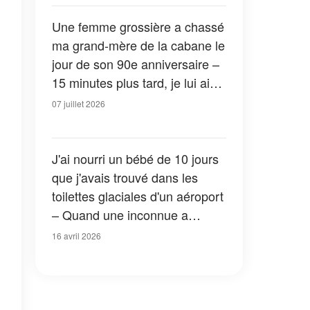
Une femme grossière a chassé
ma grand-mère de la cabane le
jour de son 90e anniversaire –
15 minutes plus tard, je lui ai
fait regretter son geste
07 juillet 2026
J'ai nourri un bébé de 10 jours
que j'avais trouvé dans les
toilettes glaciales d'un aéroport
– Quand une inconnue a
frappé à ma porte le
16 avril 2026
lendemain, mon cœur s'est
arrêté