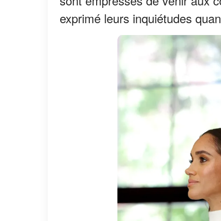
sont empressés de venir aux c
exprimé leurs inquiétudes qua