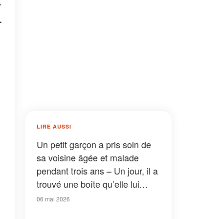
t
.
LIRE AUSSI
Un petit garçon a pris soin de
sa voisine âgée et malade
pendant trois ans – Un jour, il a
trouvé une boîte qu’elle lui
avait laissée dans sa cour
06 mai 2026