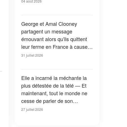
04 août 2026
George et Amal Clooney
partagent un message
émouvant alors qu'ils quittent
leur ferme en France à cause
des feux de forêt — Tous les
31 juillet 2026
détails
Elle a incarné la méchante la
plus détestée de la télé — Et
maintenant, tout le monde ne
cesse de parler de son
apparition dans la nouvelle
27 juillet 2026
version de « La Petite Maison
dans la prairie » — Photos