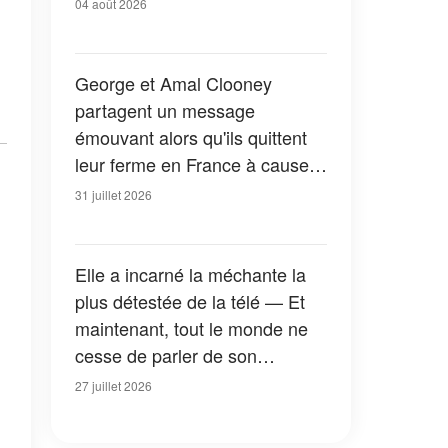
04 août 2026
George et Amal Clooney
partagent un message
émouvant alors qu'ils quittent
leur ferme en France à cause
des feux de forêt — Tous les
31 juillet 2026
détails
Elle a incarné la méchante la
plus détestée de la télé — Et
maintenant, tout le monde ne
cesse de parler de son
apparition dans la nouvelle
27 juillet 2026
version de « La Petite Maison
dans la prairie » — Photos