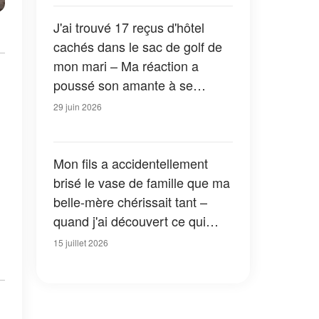
J'ai trouvé 17 reçus d'hôtel
cachés dans le sac de golf de
mon mari – Ma réaction a
poussé son amante à se
présenter en larmes devant ma
29 juin 2026
porte d'entrée
Mon fils a accidentellement
brisé le vase de famille que ma
belle-mère chérissait tant –
quand j'ai découvert ce qui
était caché à l'intérieur, je suis
15 juillet 2026
restée figée, sous le choc