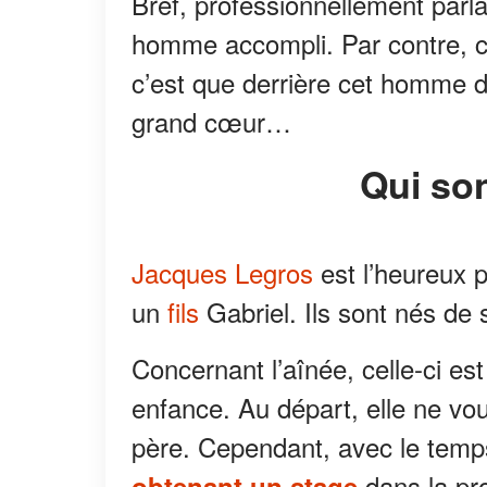
Bref, professionnellement parl
homme accompli. Par contre, c
c’est que derrière cet homme 
grand cœur…
Qui s
Jacques Legros
est l’heureux 
un
fils
Gabriel. Ils sont nés de 
Concernant l’aînée, celle-ci es
enfance. Au départ, elle ne vou
père. Cependant, avec le temps,
dans la pro
obtenant un stage