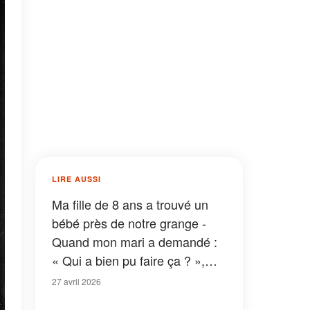
LIRE AUSSI
Ma fille de 8 ans a trouvé un
bébé près de notre grange -
Quand mon mari a demandé :
« Qui a bien pu faire ça ? »,
elle l'a regardé et lui a répondu
27 avril 2026
: « Papa… je t'ai vu »