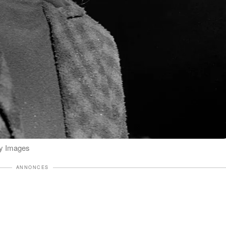
tty Images
ANNONCES