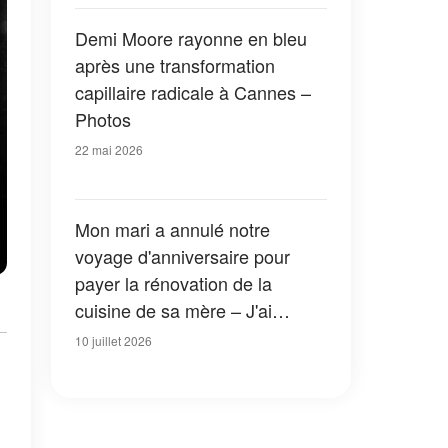
Demi Moore rayonne en bleu
après une transformation
capillaire radicale à Cannes –
Photos
22 mai 2026
Mon mari a annulé notre
voyage d'anniversaire pour
payer la rénovation de la
cuisine de sa mère – J'ai
attendu que son ancienne
10 juillet 2026
cuisine soit complètement
démolie avant de lui poser une
question toute simple