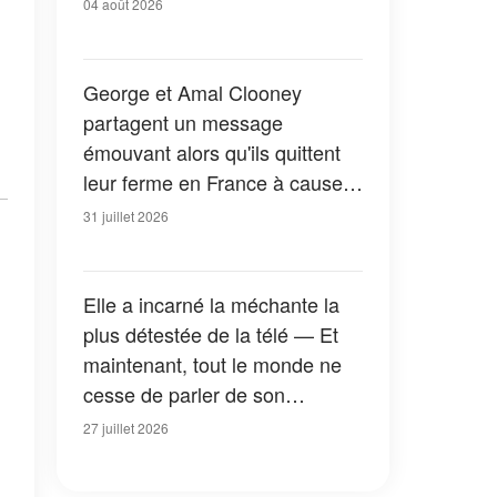
04 août 2026
George et Amal Clooney
partagent un message
émouvant alors qu'ils quittent
leur ferme en France à cause
des feux de forêt — Tous les
31 juillet 2026
détails
Elle a incarné la méchante la
plus détestée de la télé — Et
maintenant, tout le monde ne
cesse de parler de son
apparition dans la nouvelle
27 juillet 2026
version de « La Petite Maison
dans la prairie » — Photos