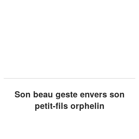
Son beau geste envers son
petit-fils orphelin
Jane Birkin sait que le décès de Kate
Barry a, à tout jamais, changé la vie de