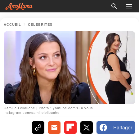
ACCUEIL
CÉLÉBRITÉS
Camille Lellouche | Photo : youtube.com/C à vous
instagram.com/camillelellouche
Partager