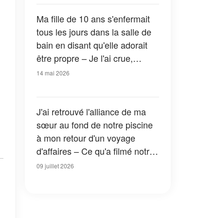
Ma fille de 10 ans s'enfermait
tous les jours dans la salle de
bain en disant qu'elle adorait
être propre – Je l'ai crue,
jusqu'à ce que le siphon se
14 mai 2026
bouche et révèle la vérité
choquante
J'ai retrouvé l'alliance de ma
sœur au fond de notre piscine
à mon retour d'un voyage
d'affaires – Ce qu'a filmé notre
caméra cachée était encore
09 juillet 2026
pire qu'une trahison