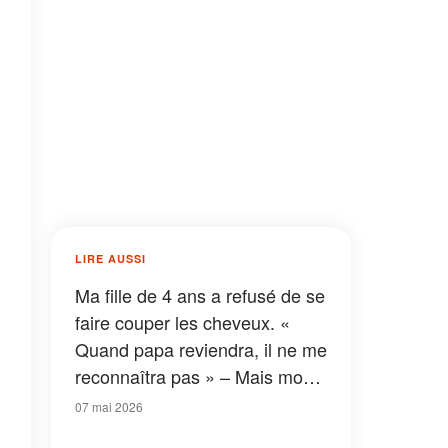
LIRE AUSSI
Ma fille de 4 ans a refusé de se
faire couper les cheveux. «
Quand papa reviendra, il ne me
reconnaîtra pas » – Mais mon
mari est décédé il y a
07 mai 2026
longtemps