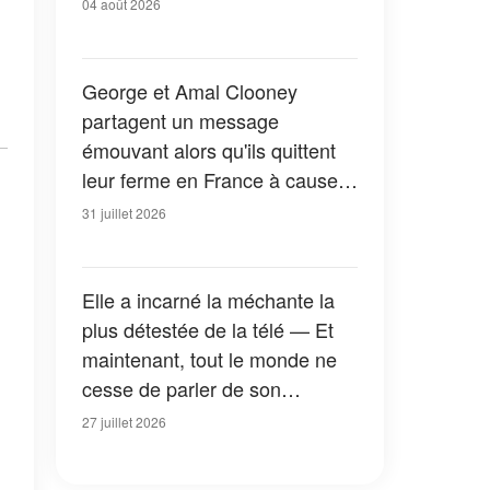
04 août 2026
George et Amal Clooney
partagent un message
émouvant alors qu'ils quittent
leur ferme en France à cause
des feux de forêt — Tous les
31 juillet 2026
détails
Elle a incarné la méchante la
plus détestée de la télé — Et
maintenant, tout le monde ne
cesse de parler de son
apparition dans la nouvelle
27 juillet 2026
version de « La Petite Maison
dans la prairie » — Photos