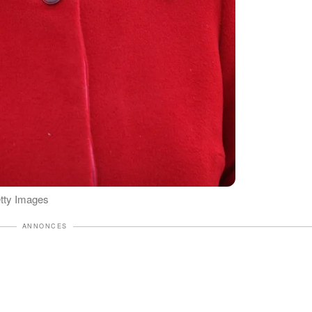
etty Images
ANNONCES