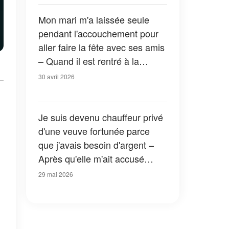
Mon mari m'a laissée seule
pendant l'accouchement pour
aller faire la fête avec ses amis
– Quand il est rentré à la
maison, ce qu'a fait sa grand-
30 avril 2026
mère de 90 ans m'a laissée
sans voix
Je suis devenu chauffeur privé
d'une veuve fortunée parce
que j'avais besoin d'argent –
Après qu'elle m'ait accusé
d'avoir volé sa broche en
29 mai 2026
diamants, j'ai trouvé un mot
caché dans la voiture et je suis
resté bouche bée