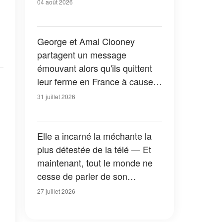
04 août 2026
George et Amal Clooney
partagent un message
émouvant alors qu'ils quittent
leur ferme en France à cause
des feux de forêt — Tous les
31 juillet 2026
détails
Elle a incarné la méchante la
plus détestée de la télé — Et
maintenant, tout le monde ne
cesse de parler de son
apparition dans la nouvelle
27 juillet 2026
version de « La Petite Maison
dans la prairie » — Photos