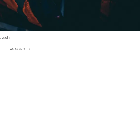
plash
ANNONCES