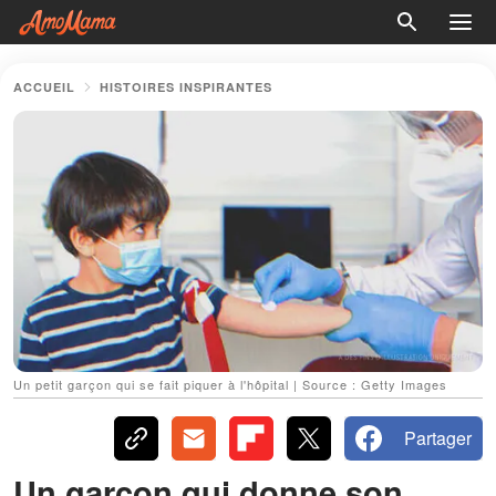
ACCUEIL
HISTOIRES INSPIRANTES
Un petit garçon qui se fait piquer à l'hôpital | Source : Getty Images
Partager
Un garçon qui donne son