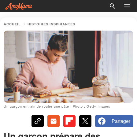
ACCUEIL
HISTOIRES INSPIRANTES
Un garçon entrain de rouler une pâte | Photo : Getty Images
Partager
Un garçon prépare des