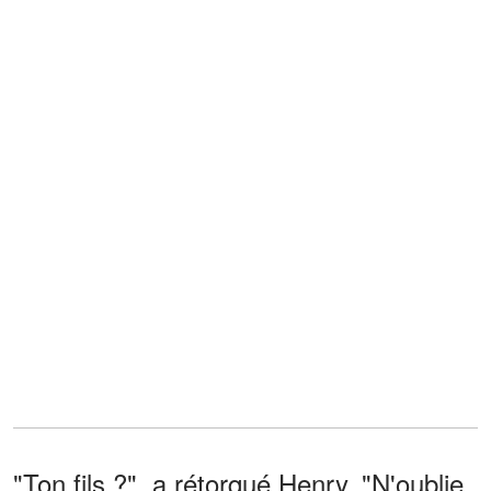
"Ton fils ?", a rétorqué Henry. "N'oublie