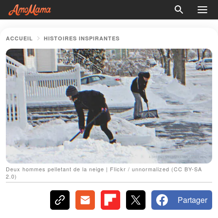
ACCUEIL
HISTOIRES INSPIRANTES
Deux hommes pelletant de la neige | Flickr / unnormalized (CC BY-SA
2.0)
Partager