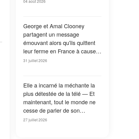
04 août 2026
George et Amal Clooney
partagent un message
émouvant alors qu'ils quittent
leur ferme en France à cause
des feux de forêt — Tous les
31 juillet 2026
détails
Elle a incarné la méchante la
plus détestée de la télé — Et
maintenant, tout le monde ne
cesse de parler de son
apparition dans la nouvelle
27 juillet 2026
version de « La Petite Maison
dans la prairie » — Photos