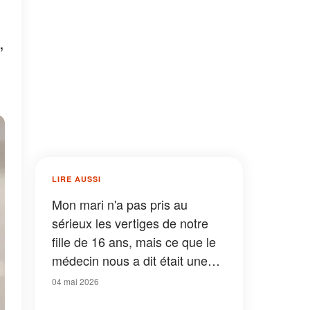
,
LIRE AUSSI
Mon mari n'a pas pris au
sérieux les vertiges de notre
fille de 16 ans, mais ce que le
médecin nous a dit était une
vérité à laquelle aucune mère
04 mai 2026
n'est jamais prête à faire face