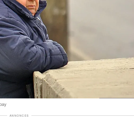
abay
ANNONCES