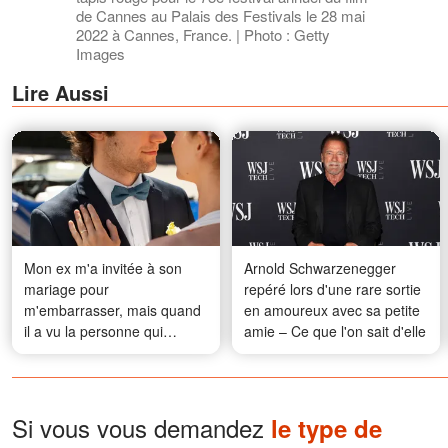
de Cannes au Palais des Festivals le 28 mai
2022 à Cannes, France. | Photo : Getty
Images
Lire Aussi
Mon ex m'a invitée à son
Arnold Schwarzenegger
mariage pour
repéré lors d'une rare sortie
m'embarrasser, mais quand
en amoureux avec sa petite
il a vu la personne qui
amie – Ce que l'on sait d'elle
m'accompagnait, il est
devenu pâle et a murmuré :
« Tu m'avais promis de ne
jamais lui dire. »
Si vous vous demandez
le type de