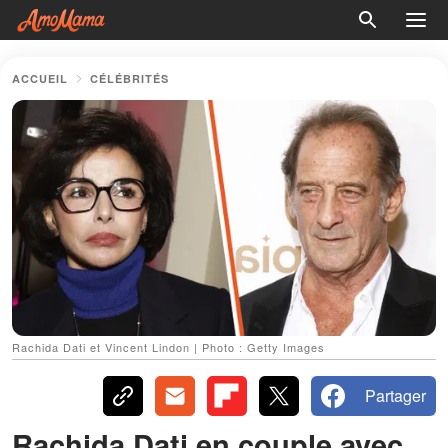
ACCUEIL
CÉLÉBRITÉS
Rachida Dati et Vincent Lindon | Photo : Getty Images
Partager
Rachida Dati en couple avec