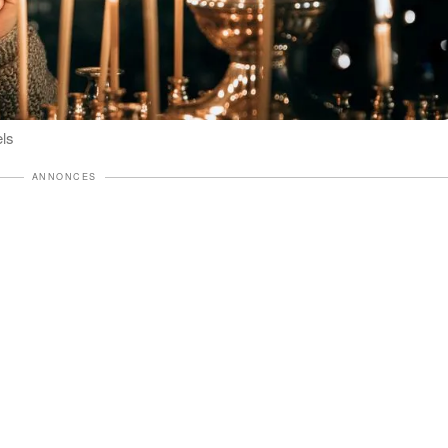
els
ANNONCES