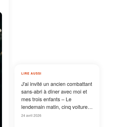
LIRE AUSSI
J'ai invité un ancien combattant
sans-abri à dîner avec moi et
mes trois enfants – Le
lendemain matin, cinq voitures
de police ont encerclé ma
24 avril 2026
maison