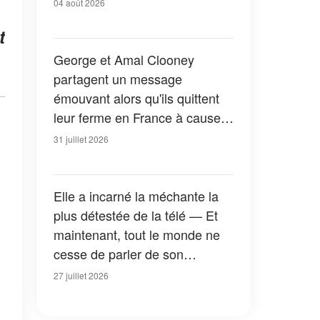
04 août 2026
t
George et Amal Clooney
partagent un message
émouvant alors qu'ils quittent
leur ferme en France à cause
des feux de forêt — Tous les
31 juillet 2026
détails
Elle a incarné la méchante la
plus détestée de la télé — Et
maintenant, tout le monde ne
cesse de parler de son
apparition dans la nouvelle
27 juillet 2026
version de « La Petite Maison
dans la prairie » — Photos