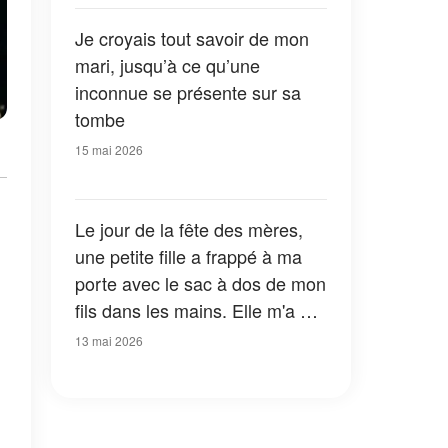
Je croyais tout savoir de mon
mari, jusqu’à ce qu’une
inconnue se présente sur sa
tombe
15 mai 2026
Le jour de la fête des mères,
une petite fille a frappé à ma
porte avec le sac à dos de mon
fils dans les mains. Elle m'a dit
: « C'est ça que vous
13 mai 2026
cherchiez, n'est-ce pas ? Vous
devez connaître la vérité. »