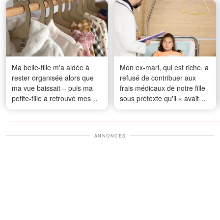
Ma belle-fille m'a aidée à
Mon ex-mari, qui est riche, a
rester organisée alors que
refusé de contribuer aux
ma vue baissait – puis ma
frais médicaux de notre fille
petite-fille a retrouvé mes
sous prétexte qu'il « avait
papiers disparus dans son
déjà fondé une nouvelle
placard
famille » – Mais le karma l'a
vite rattrapé
ANNONCES