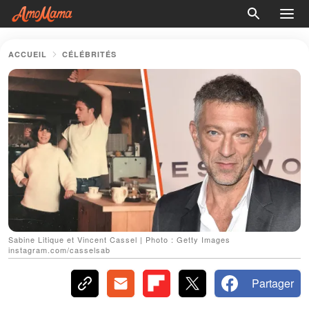
ACCUEIL
CÉLÉBRITÉS
Sabine Litique et Vincent Cassel | Photo : Getty Images
instagram.com/casselsab
Partager