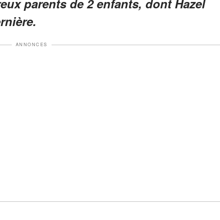
reux parents de 2 enfants, dont Hazel
rnière.
ANNONCES