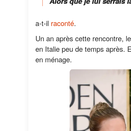
Alors que je lui serrais la
a-t-il
raconté
.
Un an après cette rencontre, le
en Italie peu de temps après. Et
en ménage.