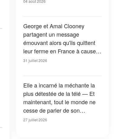
04 août 2026
George et Amal Clooney
partagent un message
émouvant alors qu'ils quittent
leur ferme en France à cause
des feux de forêt — Tous les
31 juillet 2026
détails
Elle a incarné la méchante la
plus détestée de la télé — Et
maintenant, tout le monde ne
cesse de parler de son
apparition dans la nouvelle
27 juillet 2026
version de « La Petite Maison
dans la prairie » — Photos