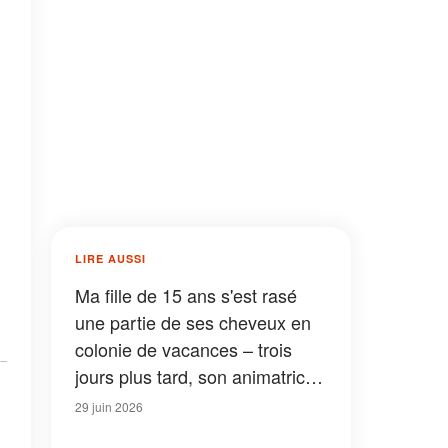
LIRE AUSSI
Ma fille de 15 ans s'est rasé
une partie de ses cheveux en
colonie de vacances – trois
jours plus tard, son animatrice
m'a appelée en pleurant
29 juin 2026