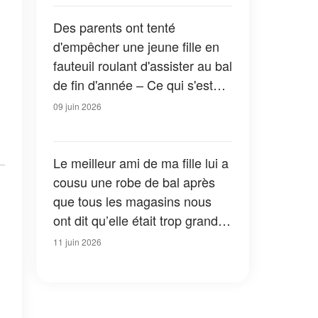
Des parents ont tenté
d'empêcher une jeune fille en
fauteuil roulant d'assister au bal
de fin d'année – Ce qui s'est
passé ce soir-là n'était rien
09 juin 2026
d'autre que le karma
Le meilleur ami de ma fille lui a
cousu une robe de bal après
que tous les magasins nous
ont dit qu’elle était trop grande
pour porter une belle tenue –
11 juin 2026
Ce qu’il a fait d’autre lors du bal
a laissé tout le monde sans
voix