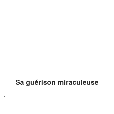
Sa guérison miraculeuse
À la surprise générale, un miracle s'est
produit dans la chambre d'hôpital. Le