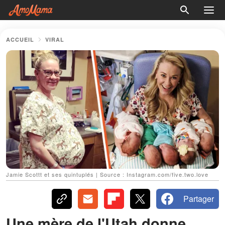
ACCUEIL
VIRAL
Jamie Scottt et ses quintuplés | Source : Instagram.com/five.two.love
Partager
Une mère de l'Utah donne