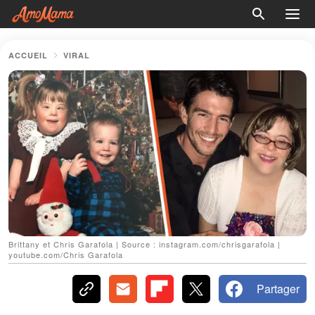
ACCUEIL
VIRAL
Brittany et Chris Garafola | Source : instagram.com/chrisgarafola |
youtube.com/Chris Garafola
Partager