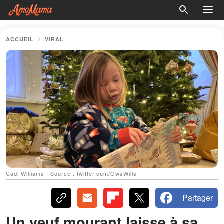
ACCUEIL
VIRAL
Cadi Williams | Source : twitter.com/OwsWills
Partager
Un veuf mourant laisse à sa