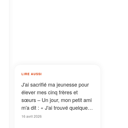
LIRE AUSSI
J'ai sacrifié ma jeunesse pour
élever mes cinq frères et
sœurs – Un jour, mon petit ami
m'a dit : « J'ai trouvé quelque
chose dans la chambre de ta
16 avril 2026
petite sœur. S'il te plaît, ne crie