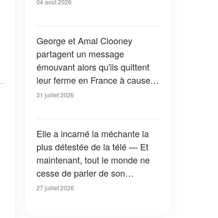
04 août 2026
George et Amal Clooney
partagent un message
émouvant alors qu'ils quittent
leur ferme en France à cause
des feux de forêt — Tous les
31 juillet 2026
détails
Elle a incarné la méchante la
plus détestée de la télé — Et
maintenant, tout le monde ne
cesse de parler de son
apparition dans la nouvelle
27 juillet 2026
version de « La Petite Maison
dans la prairie » — Photos