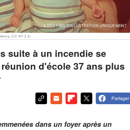
ldberg (CC BY 2.0)
s suite à un incendie se
 réunion d'école 37 ans plus
r
Partager
 emmenées dans un foyer après un