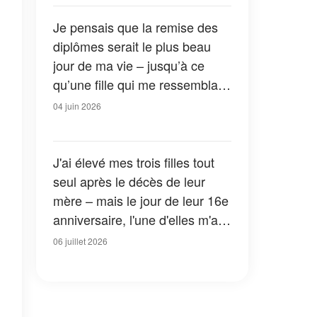
pas. »
Je pensais que la remise des
diplômes serait le plus beau
jour de ma vie – jusqu’à ce
qu’une fille qui me ressemblait
comme deux gouttes d’eau
04 juin 2026
monte sur scène
J'ai élevé mes trois filles tout
seul après le décès de leur
mère – mais le jour de leur 16e
anniversaire, l'une d'elles m'a
dit : « Papa, maman n'est pas
06 juillet 2026
partie comme tu le pensais. »