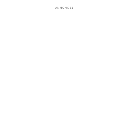
âgées méritent plus de
ANNONCES
repos » – Alors je lui ai
donné une leçon