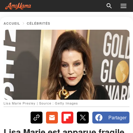
ACCUEIL
CÉLÉBRITÉS
Lisa Marie Presley | Source : Getty Images
Partager
Lisa Marie est apparue fragile