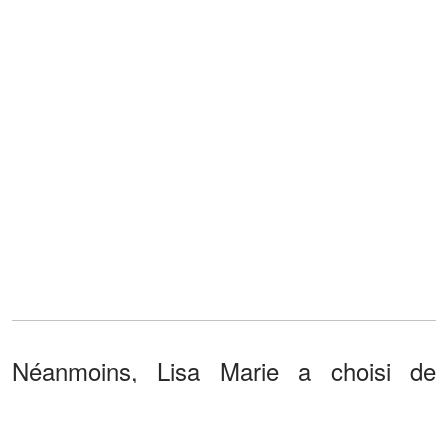
Néanmoins, Lisa Marie a choisi de
continuer malgré les difficultés, mais
même dans ce cas, son fils lui a donné