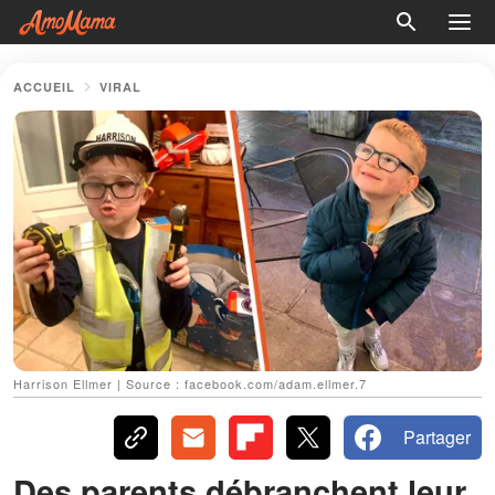
ACCUEIL
VIRAL
Harrison Ellmer | Source : facebook.com/adam.ellmer.7
Partager
Des parents débranchent leur