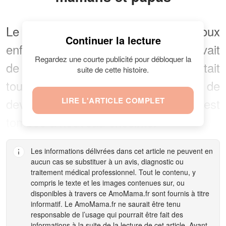
Le couple était fier de son bel et doux
Continuer la lecture
enfant, stupéfait de la chance qu'il avait
Regardez une courte publicité pour débloquer la
de l'avoir. Le jeune homme était
suite de cette histoire.
toujours plein de vie et impatient de
devenir un frère lorsque sa mère est
LIRE L'ARTICLE COMPLET
tombée à nouveau enceinte.
Les informations délivrées dans cet article ne peuvent en
aucun cas se substituer à un avis, diagnostic ou
traitement médical professionnel. Tout le contenu, y
compris le texte et les images contenues sur, ou
disponibles à travers ce
AmoMama.fr
sont fournis à titre
informatif. Le
AmoMama.fr
ne saurait être tenu
responsable de l’usage qui pourrait être fait des
informations à la suite de la lecture de cet article. Avant