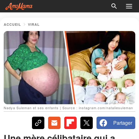
ACCUEIL
VIRAL
Nadya Suleman et ses enfants | Source : instagram.com/nataliesuleman
Partager
Une mère célibataire qui a