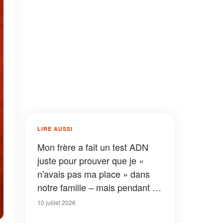
LIRE AUSSI
Mon frère a fait un test ADN
juste pour prouver que je «
n'avais pas ma place » dans
notre famille – mais pendant la
fête, il a pâli et a révélé par
10 juillet 2026
inadvertance la vérité qui a