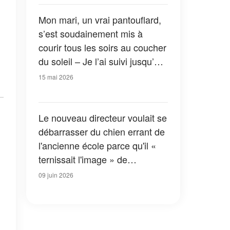
bouleversé notre famille
Mon mari, un vrai pantouflard,
s’est soudainement mis à
courir tous les soirs au coucher
du soleil – Je l’ai suivi jusqu’à
une petite cabane, et mon
15 mai 2026
monde a basculé
Le nouveau directeur voulait se
débarrasser du chien errant de
l'ancienne école parce qu'il «
ternissait l'image » de
l'établissement – Il était loin de
09 juin 2026
se douter à quel point il allait le
regretter