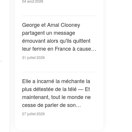
04 août 2026
George et Amal Clooney
partagent un message
émouvant alors qu'ils quittent
leur ferme en France à cause
des feux de forêt — Tous les
31 juillet 2026
détails
Elle a incarné la méchante la
plus détestée de la télé — Et
maintenant, tout le monde ne
cesse de parler de son
apparition dans la nouvelle
27 juillet 2026
version de « La Petite Maison
dans la prairie » — Photos