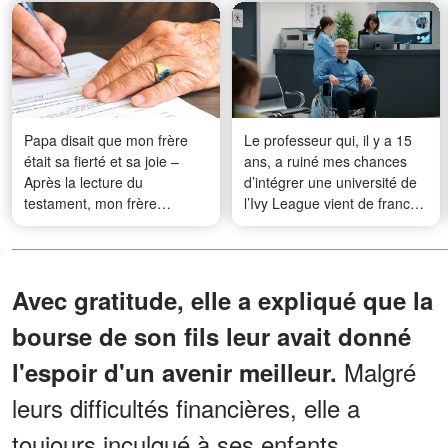
Papa disait que mon frère
Le professeur qui, il y a 15
était sa fierté et sa joie –
ans, a ruiné mes chances
Après la lecture du
d’intégrer une université de
testament, mon frère
l’Ivy League vient de franchir
n'arrivait pas à croire ce que
le seuil de ma clinique privée
j'ai fait
pour me supplier de l’aider
Avec gratitude, elle a expliqué que la
bourse de son fils leur avait donné
Malgré
l'espoir d'un avenir meilleur.
leurs difficultés financières, elle a
toujours inculqué à ses enfants