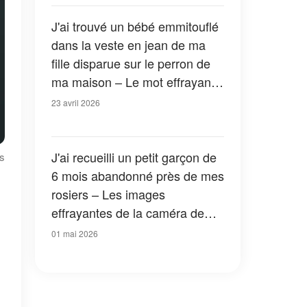
J'ai trouvé un bébé emmitouflé
dans la veste en jean de ma
fille disparue sur le perron de
ma maison – Le mot effrayant
que j'ai sorti de la poche m'a
23 avril 2026
fait trembler les mains
J'ai recueilli un petit garçon de
es
6 mois abandonné près de mes
rosiers – Les images
effrayantes de la caméra de
surveillance que j'ai visionnées
01 mai 2026
le lendemain ont détruit ma
famille à jamais