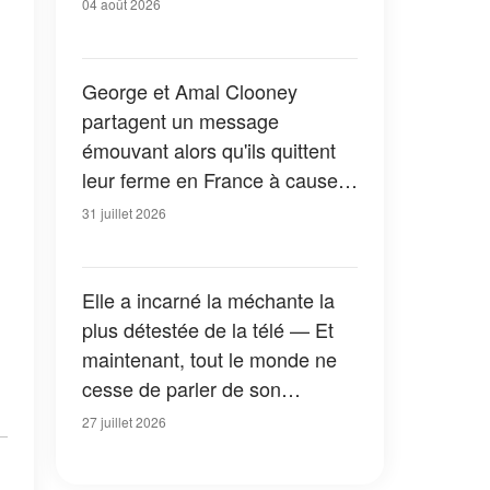
04 août 2026
George et Amal Clooney
partagent un message
émouvant alors qu'ils quittent
leur ferme en France à cause
des feux de forêt — Tous les
31 juillet 2026
détails
Elle a incarné la méchante la
plus détestée de la télé — Et
maintenant, tout le monde ne
cesse de parler de son
apparition dans la nouvelle
27 juillet 2026
version de « La Petite Maison
dans la prairie » — Photos