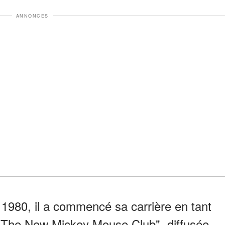
ANNONCES
 1980, il a commencé sa carrière en tant
n "The New Mickey Mouse Club", diffusée