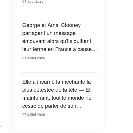
04 août 2026
George et Amal Clooney
partagent un message
émouvant alors qu'ils quittent
leur ferme en France à cause
des feux de forêt — Tous les
31 juillet 2026
détails
Elle a incarné la méchante la
plus détestée de la télé — Et
maintenant, tout le monde ne
cesse de parler de son
apparition dans la nouvelle
27 juillet 2026
version de « La Petite Maison
dans la prairie » — Photos