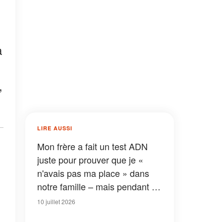
a
,
LIRE AUSSI
Mon frère a fait un test ADN
juste pour prouver que je «
n'avais pas ma place » dans
notre famille – mais pendant la
fête, il a pâli et a révélé par
10 juillet 2026
inadvertance la vérité qui a