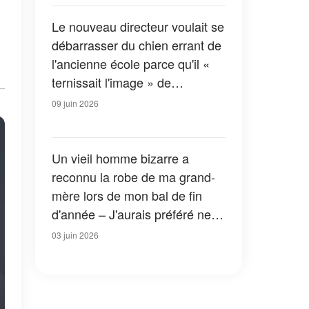
bouleversé notre famille
Le nouveau directeur voulait se
débarrasser du chien errant de
l'ancienne école parce qu'il «
ternissait l'image » de
l'établissement – Il était loin de
09 juin 2026
se douter à quel point il allait le
regretter
Un vieil homme bizarre a
reconnu la robe de ma grand-
mère lors de mon bal de fin
d'année – J'aurais préféré ne
jamais l'avoir emmené la voir
03 juin 2026