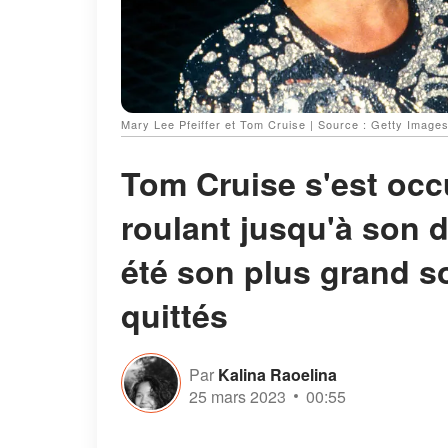
Mary Lee Pfeiffer et Tom Cruise | Source : Getty Image
Tom Cruise s'est occ
roulant jusqu'à son de
été son plus grand s
quittés
Par
Kalina Raoelina
25 mars 2023
00:55