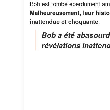
Bob est tombé éperdument amou
Malheureusement, leur histo
.
inattendue et choquante
Bob a été abasourdi par l'épreuve et les
révélations inatten