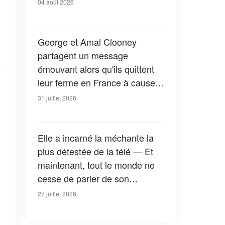
04 août 2026
George et Amal Clooney
partagent un message
émouvant alors qu'ils quittent
leur ferme en France à cause
des feux de forêt — Tous les
31 juillet 2026
détails
Elle a incarné la méchante la
plus détestée de la télé — Et
maintenant, tout le monde ne
cesse de parler de son
apparition dans la nouvelle
27 juillet 2026
version de « La Petite Maison
dans la prairie » — Photos