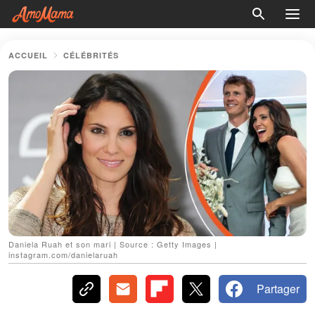
ACCUEIL
CÉLÉBRITÉS
Daniela Ruah et son mari | Source : Getty Images |
instagram.com/danielaruah
Partager