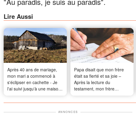
"Au paradis, je suis au paradis".
Lire Aussi
Après 40 ans de mariage,
Papa disait que mon frère
mon mari a commencé à
était sa fierté et sa joie –
s'éclipser en cachette - Je
Après la lecture du
l'ai suivi jusqu'à une maison
testament, mon frère
vide où il se rendait
n'arrivait pas à croire ce que
régulièrement, et quand j'ai
j'ai fait
vu qui m'a ouvert la porte,
ANNONCES
j'en ai eu le souffle coupé